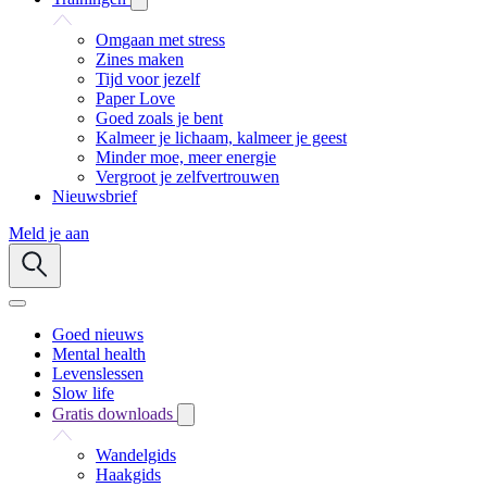
Omgaan met stress
Zines maken
Tijd voor jezelf
Paper Love
Goed zoals je bent
Kalmeer je lichaam, kalmeer je geest
Minder moe, meer energie
Vergroot je zelfvertrouwen
Nieuwsbrief
Meld je aan
Goed nieuws
Mental health
Levenslessen
Slow life
Gratis downloads
Wandelgids
Haakgids