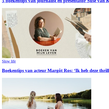
5 boekentips van journalist en presentator Suse van K
Slow life
Boekentips van acteur Margôt Ros: ‘Ik heb deze thrille