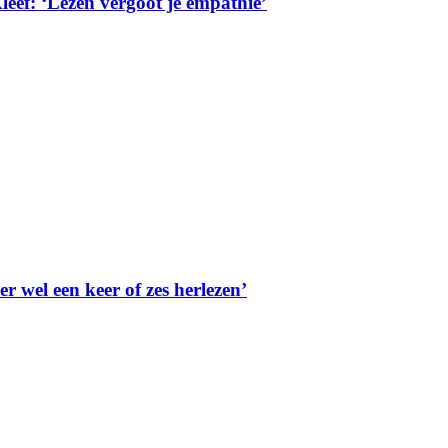
leef: ‘Lezen vergoot je empathie’
r wel een keer of zes herlezen’