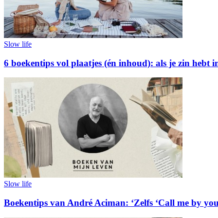
Slow life
6 boekentips vol plaatjes (én inhoud): als je zin hebt 
Slow life
Boekentips van André Aciman: ‘Zelfs ‘Call me by your