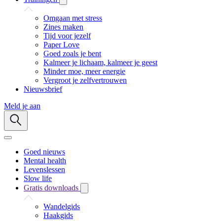
Omgaan met stress
Zines maken
Tijd voor jezelf
Paper Love
Goed zoals je bent
Kalmeer je lichaam, kalmeer je geest
Minder moe, meer energie
Vergroot je zelfvertrouwen
Nieuwsbrief
Meld je aan
Goed nieuws
Mental health
Levenslessen
Slow life
Gratis downloads
Wandelgids
Haakgids