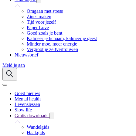
Omgaan met stress
Zines maken
Tijd voor jezelf
Paper Love
Goed zoals je bent
Kalmeer je lichaam, kalmeer je geest
Minder moe, meer energie
Vergroot je zelfvertrouwen
Nieuwsbrief
Meld je aan
Goed nieuws
Mental health
Levenslessen
Slow life
Gratis downloads
Wandelgids
Haakgids