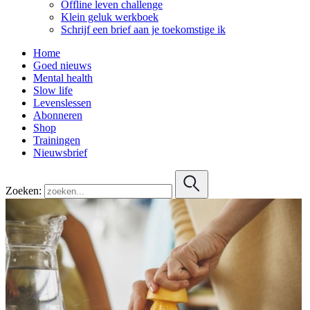
Offline leven challenge
Klein geluk werkboek
Schrijf een brief aan je toekomstige ik
Home
Goed nieuws
Mental health
Slow life
Levenslessen
Abonneren
Shop
Trainingen
Nieuwsbrief
Zoeken: