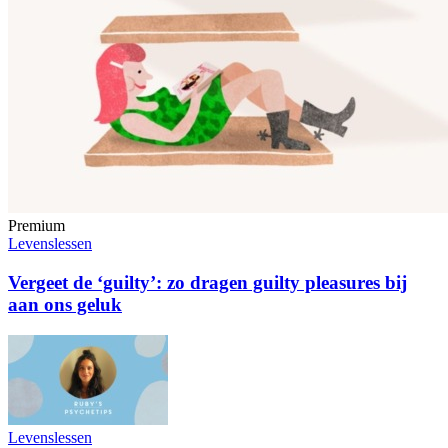
Premium
Levenslessen
Vergeet de ‘guilty’: zo dragen guilty pleasures bij
aan ons geluk
Levenslessen