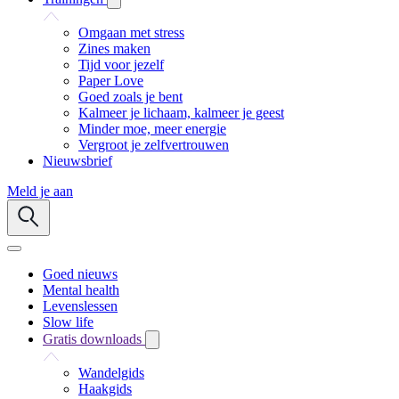
Omgaan met stress
Zines maken
Tijd voor jezelf
Paper Love
Goed zoals je bent
Kalmeer je lichaam, kalmeer je geest
Minder moe, meer energie
Vergroot je zelfvertrouwen
Nieuwsbrief
Meld je aan
Goed nieuws
Mental health
Levenslessen
Slow life
Gratis downloads
Wandelgids
Haakgids