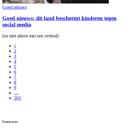
Goed nieuws
Goed nieuws: dit land beschermt kinderen tegen
social media
(en niet alleen met een verbod)
1
2
3
4
5
6
7
8
9
…
203
Lezen over