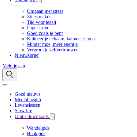
Omgaan met stress
Zines maken
Tijd voor jezelf
Paper Love
Goed zoals je bent
Kalmeer je lichaam, kalmeer je geest
Minder moe, meer energie
Vergroot je zelfvertrouwen
Nieuwsbrief
Meld je aan
Goed nieuws
Mental health
Levenslessen
Slow life
Gratis downloads
Wandelgids
Haakgids