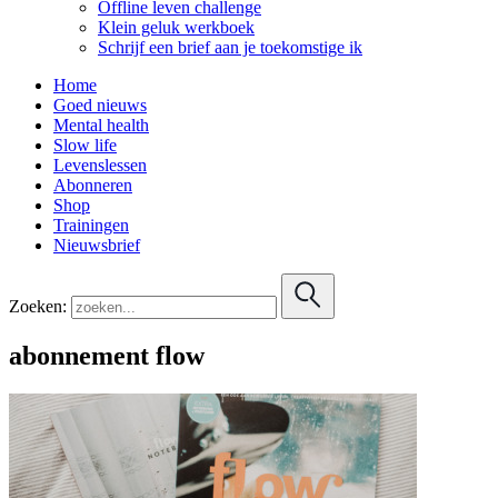
Offline leven challenge
Klein geluk werkboek
Schrijf een brief aan je toekomstige ik
Home
Goed nieuws
Mental health
Slow life
Levenslessen
Abonneren
Shop
Trainingen
Nieuwsbrief
Zoeken:
abonnement flow