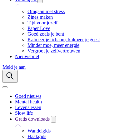
Omgaan met stress
Zines maken
Tijd voor jezelf
Paper Love
Goed zoals je bent
Kalmeer je lichaam, kalmeer je geest
Minder moe, meer energie
Vergroot je zelfvertrouwen
Nieuwsbrief
Meld je aan
Goed nieuws
Mental health
Levenslessen
Slow life
Gratis downloads
Wandelgids
Haakgids