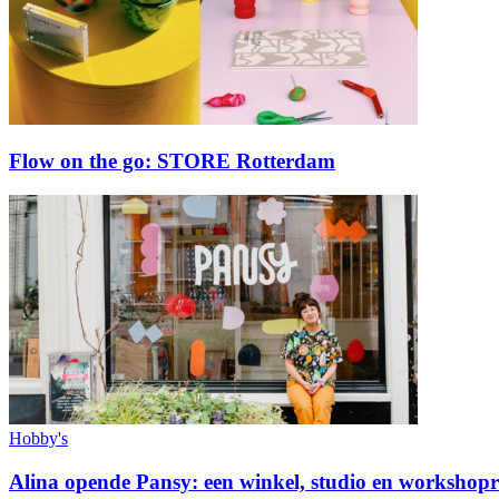
Flow on the go: STORE Rotterdam
Hobby's
Alina opende Pansy: een winkel, studio en workshopr