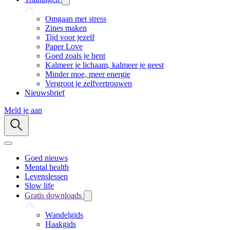
Omgaan met stress
Zines maken
Tijd voor jezelf
Paper Love
Goed zoals je bent
Kalmeer je lichaam, kalmeer je geest
Minder moe, meer energie
Vergroot je zelfvertrouwen
Nieuwsbrief
Meld je aan
Goed nieuws
Mental health
Levenslessen
Slow life
Gratis downloads
Wandelgids
Haakgids