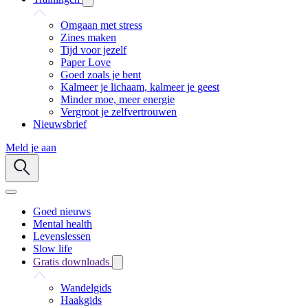
Omgaan met stress
Zines maken
Tijd voor jezelf
Paper Love
Goed zoals je bent
Kalmeer je lichaam, kalmeer je geest
Minder moe, meer energie
Vergroot je zelfvertrouwen
Nieuwsbrief
Meld je aan
Goed nieuws
Mental health
Levenslessen
Slow life
Gratis downloads
Wandelgids
Haakgids