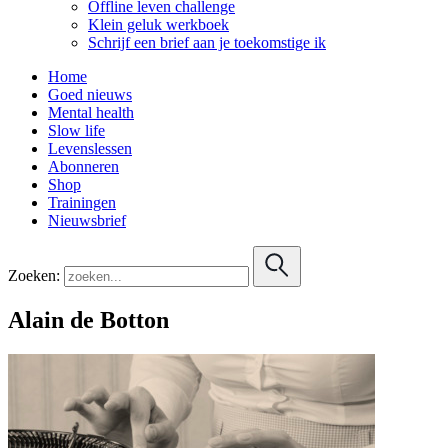
Offline leven challenge
Klein geluk werkboek
Schrijf een brief aan je toekomstige ik
Home
Goed nieuws
Mental health
Slow life
Levenslessen
Abonneren
Shop
Trainingen
Nieuwsbrief
Zoeken:
Alain de Botton