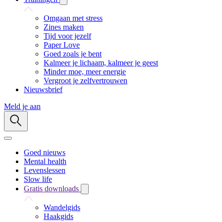
Omgaan met stress
Zines maken
Tijd voor jezelf
Paper Love
Goed zoals je bent
Kalmeer je lichaam, kalmeer je geest
Minder moe, meer energie
Vergroot je zelfvertrouwen
Nieuwsbrief
Meld je aan
Goed nieuws
Mental health
Levenslessen
Slow life
Gratis downloads
Wandelgids
Haakgids