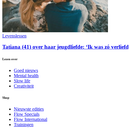
Levenslessen
Tatiana (41) over haar jeugdliefde: ‘Ik was zó verlief
Lezen over
Goed nieuws
Mental health
Slow life
Creativiteit
Shop
Nieuwste edities
Flow Specials
Flow International
Trainingen