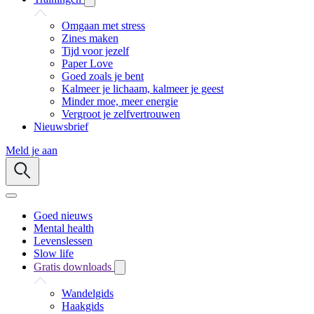
Omgaan met stress
Zines maken
Tijd voor jezelf
Paper Love
Goed zoals je bent
Kalmeer je lichaam, kalmeer je geest
Minder moe, meer energie
Vergroot je zelfvertrouwen
Nieuwsbrief
Meld je aan
Goed nieuws
Mental health
Levenslessen
Slow life
Gratis downloads
Wandelgids
Haakgids