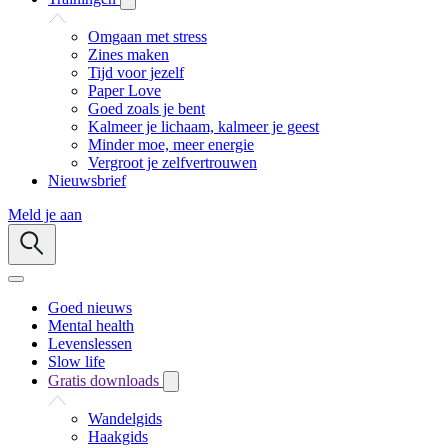
Omgaan met stress
Zines maken
Tijd voor jezelf
Paper Love
Goed zoals je bent
Kalmeer je lichaam, kalmeer je geest
Minder moe, meer energie
Vergroot je zelfvertrouwen
Nieuwsbrief
Meld je aan
Goed nieuws
Mental health
Levenslessen
Slow life
Gratis downloads
Wandelgids
Haakgids