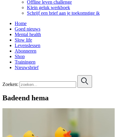
Offline leven challenge
Klein geluk werkboek
Schrijf een brief aan je toekomstige ik
Home
Goed nieuws
Mental health
Slow life
Levenslessen
Abonneren
Shop
Trainingen
Nieuwsbrief
Zoeken:
Badeend hema