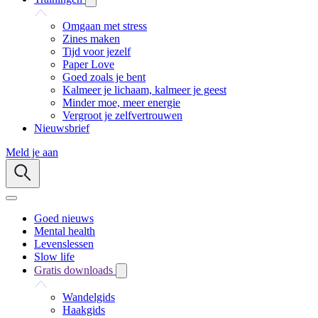
Omgaan met stress
Zines maken
Tijd voor jezelf
Paper Love
Goed zoals je bent
Kalmeer je lichaam, kalmeer je geest
Minder moe, meer energie
Vergroot je zelfvertrouwen
Nieuwsbrief
Meld je aan
Goed nieuws
Mental health
Levenslessen
Slow life
Gratis downloads
Wandelgids
Haakgids