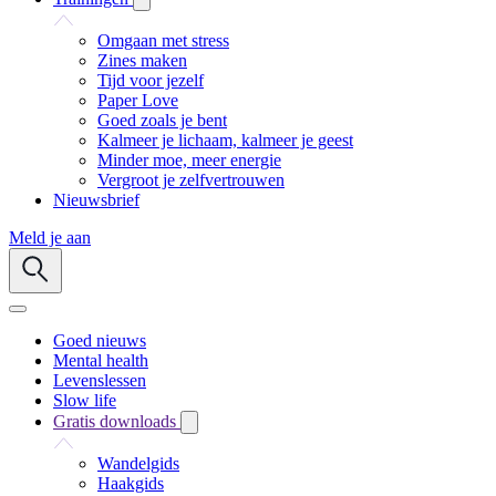
Omgaan met stress
Zines maken
Tijd voor jezelf
Paper Love
Goed zoals je bent
Kalmeer je lichaam, kalmeer je geest
Minder moe, meer energie
Vergroot je zelfvertrouwen
Nieuwsbrief
Meld je aan
Goed nieuws
Mental health
Levenslessen
Slow life
Gratis downloads
Wandelgids
Haakgids