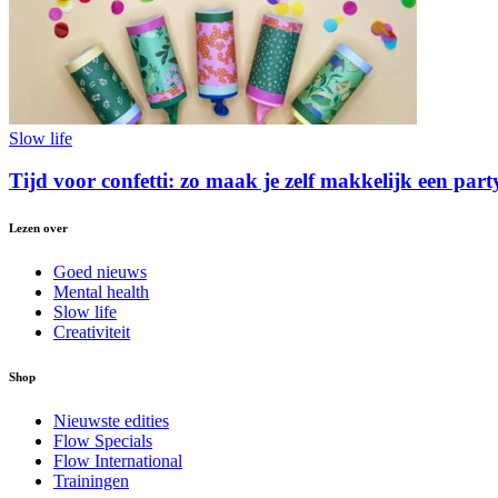
Slow life
Tijd voor confetti: zo maak je zelf makkelijk een par
Lezen over
Goed nieuws
Mental health
Slow life
Creativiteit
Shop
Nieuwste edities
Flow Specials
Flow International
Trainingen