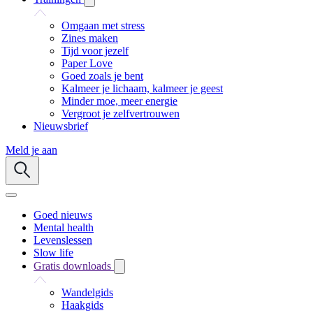
Omgaan met stress
Zines maken
Tijd voor jezelf
Paper Love
Goed zoals je bent
Kalmeer je lichaam, kalmeer je geest
Minder moe, meer energie
Vergroot je zelfvertrouwen
Nieuwsbrief
Meld je aan
Goed nieuws
Mental health
Levenslessen
Slow life
Gratis downloads
Wandelgids
Haakgids