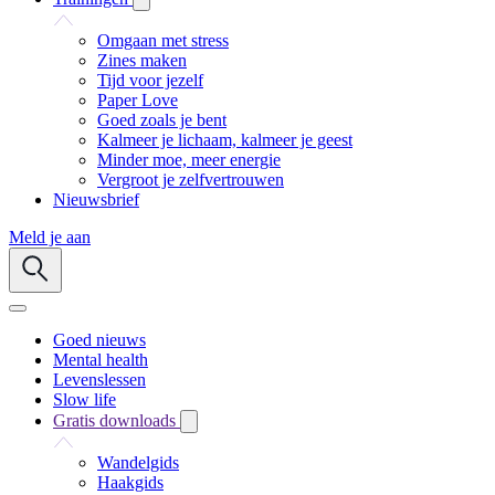
Omgaan met stress
Zines maken
Tijd voor jezelf
Paper Love
Goed zoals je bent
Kalmeer je lichaam, kalmeer je geest
Minder moe, meer energie
Vergroot je zelfvertrouwen
Nieuwsbrief
Meld je aan
Goed nieuws
Mental health
Levenslessen
Slow life
Gratis downloads
Wandelgids
Haakgids