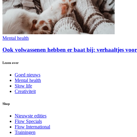
Mental health
Ook volwassenen hebben er baat bij: verhaaltjes voor
Lezen over
Goed nieuws
Mental health
Slow life
Creativiteit
Shop
Nieuwste edities
Flow Specials
Flow International
Trainingen