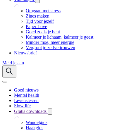
Omgaan met stress
Zines maken
Tijd voor jezelf
Paper Love
Goed zoals je bent
Kalmeer je lichaam, kalmeer je geest
Minder moe, meer energie
Vergroot je zelfvertrouwen
Nieuwsbrief
Meld je aan
Goed nieuws
Mental health
Levenslessen
Slow life
Gratis downloads
Wandelgids
Haakgids