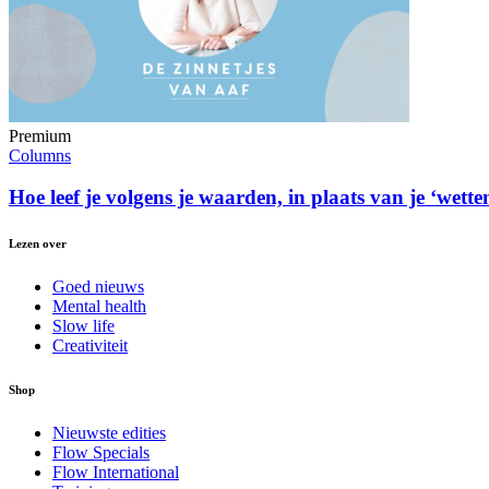
Premium
Columns
Hoe leef je volgens je waarden, in plaats van je ‘wette
Lezen over
Goed nieuws
Mental health
Slow life
Creativiteit
Shop
Nieuwste edities
Flow Specials
Flow International