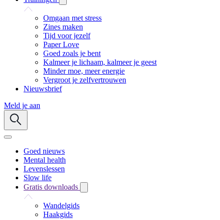
Omgaan met stress
Zines maken
Tijd voor jezelf
Paper Love
Goed zoals je bent
Kalmeer je lichaam, kalmeer je geest
Minder moe, meer energie
Vergroot je zelfvertrouwen
Nieuwsbrief
Meld je aan
Goed nieuws
Mental health
Levenslessen
Slow life
Gratis downloads
Wandelgids
Haakgids