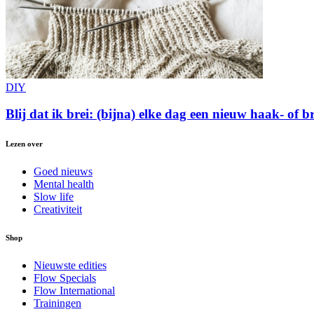
DIY
Blij dat ik brei: (bijna) elke dag een nieuw haak- of 
Lezen over
Goed nieuws
Mental health
Slow life
Creativiteit
Shop
Nieuwste edities
Flow Specials
Flow International
Trainingen