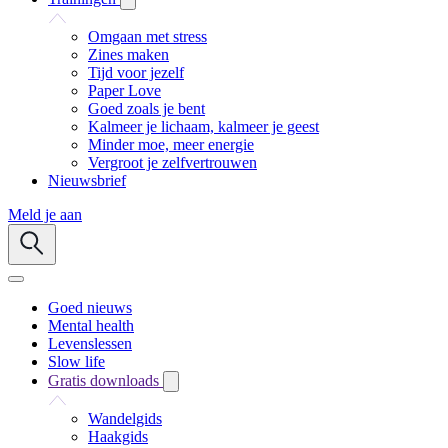
Omgaan met stress
Zines maken
Tijd voor jezelf
Paper Love
Goed zoals je bent
Kalmeer je lichaam, kalmeer je geest
Minder moe, meer energie
Vergroot je zelfvertrouwen
Nieuwsbrief
Meld je aan
Goed nieuws
Mental health
Levenslessen
Slow life
Gratis downloads
Wandelgids
Haakgids