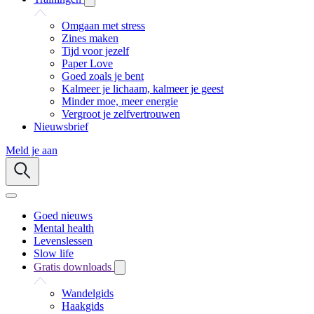
Omgaan met stress
Zines maken
Tijd voor jezelf
Paper Love
Goed zoals je bent
Kalmeer je lichaam, kalmeer je geest
Minder moe, meer energie
Vergroot je zelfvertrouwen
Nieuwsbrief
Meld je aan
Goed nieuws
Mental health
Levenslessen
Slow life
Gratis downloads
Wandelgids
Haakgids