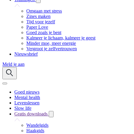
Omgaan met stress
Zines maken
Tijd voor jezelf
Paper Love
Goed zoals je bent
Kalmeer je lichaam, kalmeer je geest
Minder moe, meer energie
Vergroot je zelfvertrouwen
Nieuwsbrief
Meld je aan
Goed nieuws
Mental health
Levenslessen
Slow life
Gratis downloads
Wandelgids
Haakgids