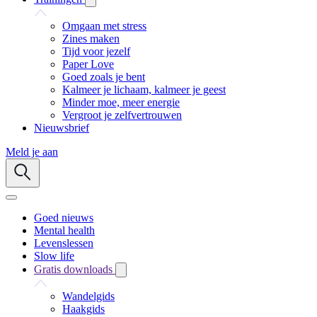
Omgaan met stress
Zines maken
Tijd voor jezelf
Paper Love
Goed zoals je bent
Kalmeer je lichaam, kalmeer je geest
Minder moe, meer energie
Vergroot je zelfvertrouwen
Nieuwsbrief
Meld je aan
Goed nieuws
Mental health
Levenslessen
Slow life
Gratis downloads
Wandelgids
Haakgids