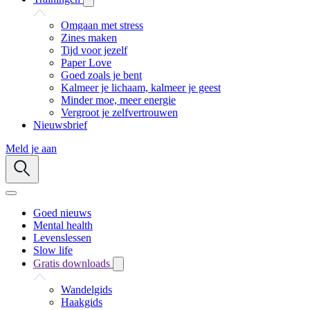
Omgaan met stress
Zines maken
Tijd voor jezelf
Paper Love
Goed zoals je bent
Kalmeer je lichaam, kalmeer je geest
Minder moe, meer energie
Vergroot je zelfvertrouwen
Nieuwsbrief
Meld je aan
Goed nieuws
Mental health
Levenslessen
Slow life
Gratis downloads
Wandelgids
Haakgids