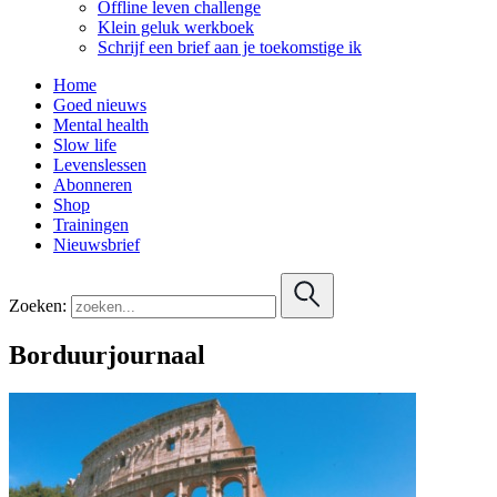
Offline leven challenge
Klein geluk werkboek
Schrijf een brief aan je toekomstige ik
Home
Goed nieuws
Mental health
Slow life
Levenslessen
Abonneren
Shop
Trainingen
Nieuwsbrief
Zoeken:
Borduurjournaal