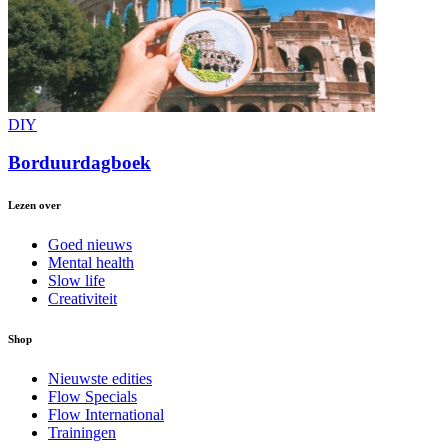
DIY
Borduurdagboek
Lezen over
Goed nieuws
Mental health
Slow life
Creativiteit
Shop
Nieuwste edities
Flow Specials
Flow International
Trainingen