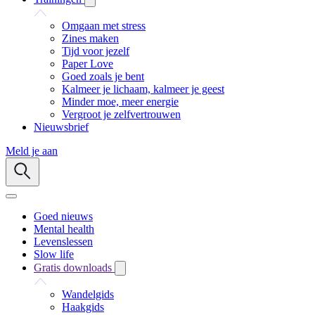
Omgaan met stress
Zines maken
Tijd voor jezelf
Paper Love
Goed zoals je bent
Kalmeer je lichaam, kalmeer je geest
Minder moe, meer energie
Vergroot je zelfvertrouwen
Nieuwsbrief
Meld je aan
Goed nieuws
Mental health
Levenslessen
Slow life
Gratis downloads
Wandelgids
Haakgids