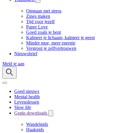
Omgaan met stress
Zines maken
Tijd voor jezelf
Paper Love
Goed zoals je bent
Kalmeer je lichaam, kalmeer je geest
Minder moe, meer energie
Vergroot je zelfvertrouwen
Nieuwsbrief
Meld je aan
Goed nieuws
Mental health
Levenslessen
Slow life
Gratis downloads
Wandelgids
Haakgids