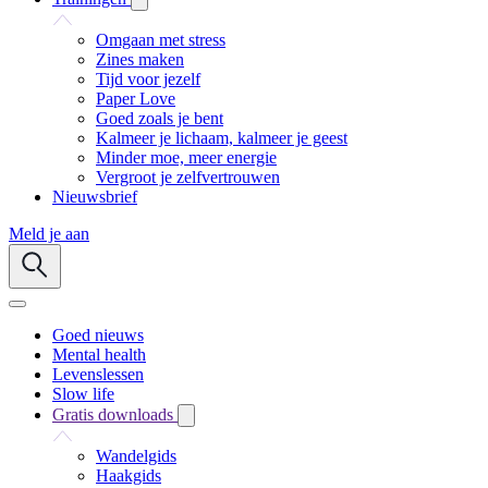
Omgaan met stress
Zines maken
Tijd voor jezelf
Paper Love
Goed zoals je bent
Kalmeer je lichaam, kalmeer je geest
Minder moe, meer energie
Vergroot je zelfvertrouwen
Nieuwsbrief
Meld je aan
Goed nieuws
Mental health
Levenslessen
Slow life
Gratis downloads
Wandelgids
Haakgids