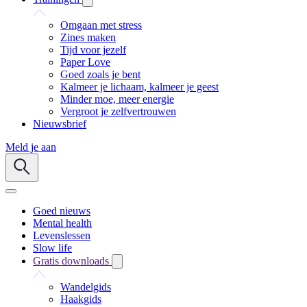
Omgaan met stress
Zines maken
Tijd voor jezelf
Paper Love
Goed zoals je bent
Kalmeer je lichaam, kalmeer je geest
Minder moe, meer energie
Vergroot je zelfvertrouwen
Nieuwsbrief
Meld je aan
Goed nieuws
Mental health
Levenslessen
Slow life
Gratis downloads
Wandelgids
Haakgids