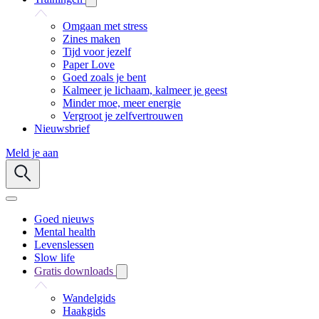
Omgaan met stress
Zines maken
Tijd voor jezelf
Paper Love
Goed zoals je bent
Kalmeer je lichaam, kalmeer je geest
Minder moe, meer energie
Vergroot je zelfvertrouwen
Nieuwsbrief
Meld je aan
Goed nieuws
Mental health
Levenslessen
Slow life
Gratis downloads
Wandelgids
Haakgids