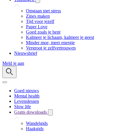
Omgaan met stress
Zines maken
Tijd voor jezelf
Paper Love
Goed zoals je bent
Kalmeer je lichaam, kalmeer je geest
Minder moe, meer energie
Vergroot je zelfvertrouwen
Nieuwsbrief
Meld je aan
Goed nieuws
Mental health
Levenslessen
Slow life
Gratis downloads
Wandelgids
Haakgids