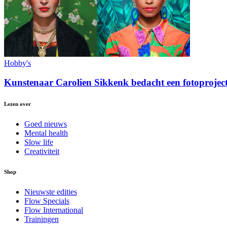
Hobby's
Kunstenaar Carolien Sikkenk bedacht een fotoproject
Lezen over
Goed nieuws
Mental health
Slow life
Creativiteit
Shop
Nieuwste edities
Flow Specials
Flow International
Trainingen