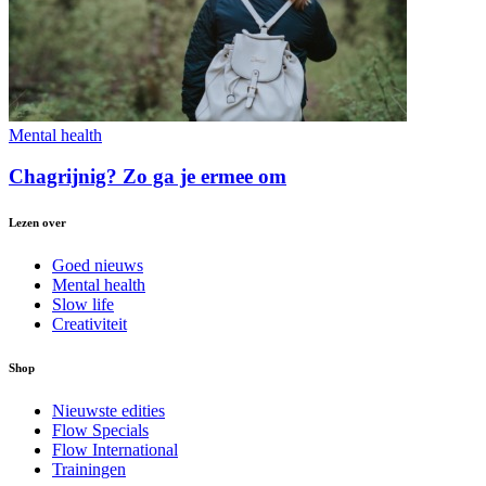
Mental health
Chagrijnig? Zo ga je ermee om
Lezen over
Goed nieuws
Mental health
Slow life
Creativiteit
Shop
Nieuwste edities
Flow Specials
Flow International
Trainingen