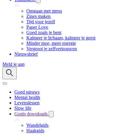
Omgaan met stress
Zines maken
Tijd voor jezelf
Paper Love
Goed zoals je bent
Kalmeer je lichaam, kalmeer je geest
Minder moe, meer energie
Vergroot je zelfvertrouwen
Nieuwsbrief
Meld je aan
Goed nieuws
Mental health
Levenslessen
Slow life
Gratis downloads
Wandelgids
Haakgids