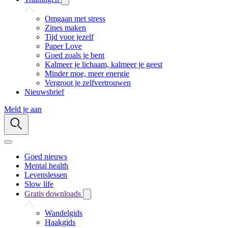
Omgaan met stress
Zines maken
Tijd voor jezelf
Paper Love
Goed zoals je bent
Kalmeer je lichaam, kalmeer je geest
Minder moe, meer energie
Vergroot je zelfvertrouwen
Nieuwsbrief
Meld je aan
Goed nieuws
Mental health
Levenslessen
Slow life
Gratis downloads
Wandelgids
Haakgids