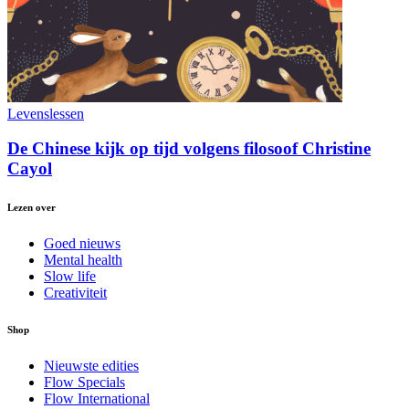
Levenslessen
De Chinese kijk op tijd volgens filosoof Christine
Cayol
Lezen over
Goed nieuws
Mental health
Slow life
Creativiteit
Shop
Nieuwste edities
Flow Specials
Flow International