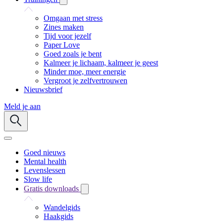
Omgaan met stress
Zines maken
Tijd voor jezelf
Paper Love
Goed zoals je bent
Kalmeer je lichaam, kalmeer je geest
Minder moe, meer energie
Vergroot je zelfvertrouwen
Nieuwsbrief
Meld je aan
Goed nieuws
Mental health
Levenslessen
Slow life
Gratis downloads
Wandelgids
Haakgids