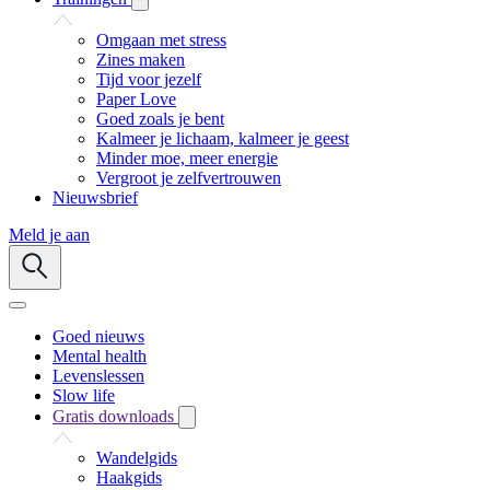
Omgaan met stress
Zines maken
Tijd voor jezelf
Paper Love
Goed zoals je bent
Kalmeer je lichaam, kalmeer je geest
Minder moe, meer energie
Vergroot je zelfvertrouwen
Nieuwsbrief
Meld je aan
Goed nieuws
Mental health
Levenslessen
Slow life
Gratis downloads
Wandelgids
Haakgids