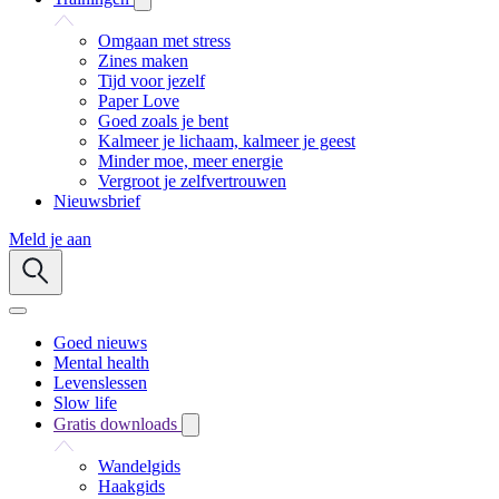
Omgaan met stress
Zines maken
Tijd voor jezelf
Paper Love
Goed zoals je bent
Kalmeer je lichaam, kalmeer je geest
Minder moe, meer energie
Vergroot je zelfvertrouwen
Nieuwsbrief
Meld je aan
Goed nieuws
Mental health
Levenslessen
Slow life
Gratis downloads
Wandelgids
Haakgids