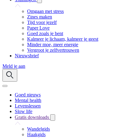
Omgaan met stress
Zines maken
Tijd voor jezelf
Paper Love
Goed zoals je bent
Kalmeer je lichaam, kalmeer je geest
Minder moe, meer energie
Vergroot je zelfvertrouwen
Nieuwsbrief
Meld je aan
Goed nieuws
Mental health
Levenslessen
Slow life
Gratis downloads
Wandelgids
Haakgids