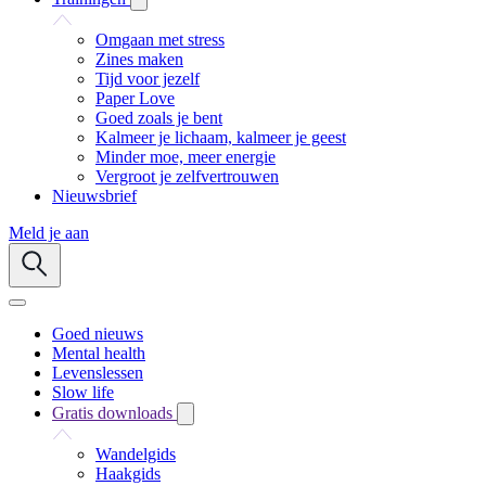
Omgaan met stress
Zines maken
Tijd voor jezelf
Paper Love
Goed zoals je bent
Kalmeer je lichaam, kalmeer je geest
Minder moe, meer energie
Vergroot je zelfvertrouwen
Nieuwsbrief
Meld je aan
Goed nieuws
Mental health
Levenslessen
Slow life
Gratis downloads
Wandelgids
Haakgids