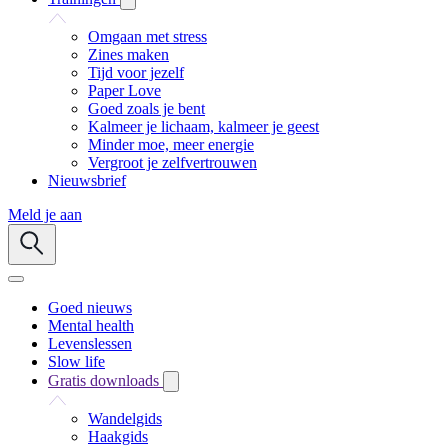
Omgaan met stress
Zines maken
Tijd voor jezelf
Paper Love
Goed zoals je bent
Kalmeer je lichaam, kalmeer je geest
Minder moe, meer energie
Vergroot je zelfvertrouwen
Nieuwsbrief
Meld je aan
Goed nieuws
Mental health
Levenslessen
Slow life
Gratis downloads
Wandelgids
Haakgids