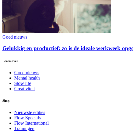
Goed nieuws
Gelukkig en productief: zo is de ideale werkweek op
Lezen over
Goed nieuws
Mental health
Slow life
Creativiteit
Shop
Nieuwste edities
Flow Specials
Flow International
Trainingen