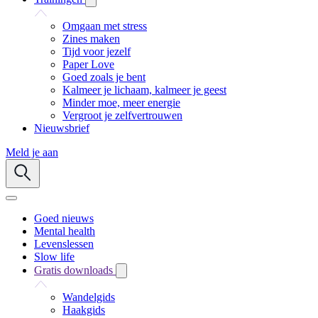
Omgaan met stress
Zines maken
Tijd voor jezelf
Paper Love
Goed zoals je bent
Kalmeer je lichaam, kalmeer je geest
Minder moe, meer energie
Vergroot je zelfvertrouwen
Nieuwsbrief
Meld je aan
Goed nieuws
Mental health
Levenslessen
Slow life
Gratis downloads
Wandelgids
Haakgids