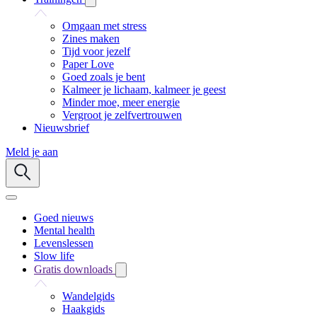
Omgaan met stress
Zines maken
Tijd voor jezelf
Paper Love
Goed zoals je bent
Kalmeer je lichaam, kalmeer je geest
Minder moe, meer energie
Vergroot je zelfvertrouwen
Nieuwsbrief
Meld je aan
Goed nieuws
Mental health
Levenslessen
Slow life
Gratis downloads
Wandelgids
Haakgids