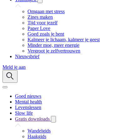
Omgaan met stress
Zines maken
Tijd voor jezelf
Paper Love
Goed zoals je bent
Kalmeer je lichaam, kalmeer je geest
Minder moe, meer energie
Vergroot je zelfvertrouwen
Nieuwsbrief
Meld je aan
Goed nieuws
Mental health
Levenslessen
Slow life
Gratis downloads
Wandelgids
Haakgids