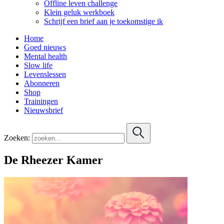
Offline leven challenge
Klein geluk werkboek
Schrijf een brief aan je toekomstige ik
Home
Goed nieuws
Mental health
Slow life
Levenslessen
Abonneren
Shop
Trainingen
Nieuwsbrief
Zoeken:
De Rheezer Kamer