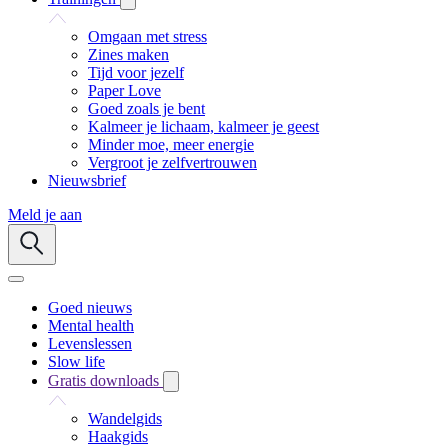
Omgaan met stress
Zines maken
Tijd voor jezelf
Paper Love
Goed zoals je bent
Kalmeer je lichaam, kalmeer je geest
Minder moe, meer energie
Vergroot je zelfvertrouwen
Nieuwsbrief
Meld je aan
Goed nieuws
Mental health
Levenslessen
Slow life
Gratis downloads
Wandelgids
Haakgids