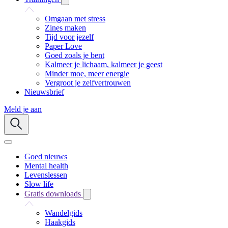
Omgaan met stress
Zines maken
Tijd voor jezelf
Paper Love
Goed zoals je bent
Kalmeer je lichaam, kalmeer je geest
Minder moe, meer energie
Vergroot je zelfvertrouwen
Nieuwsbrief
Meld je aan
Goed nieuws
Mental health
Levenslessen
Slow life
Gratis downloads
Wandelgids
Haakgids