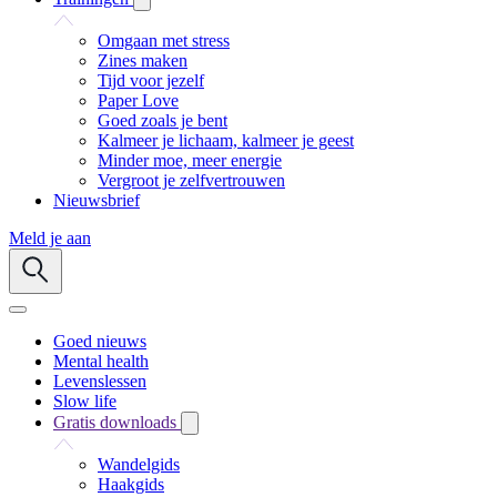
Omgaan met stress
Zines maken
Tijd voor jezelf
Paper Love
Goed zoals je bent
Kalmeer je lichaam, kalmeer je geest
Minder moe, meer energie
Vergroot je zelfvertrouwen
Nieuwsbrief
Meld je aan
Goed nieuws
Mental health
Levenslessen
Slow life
Gratis downloads
Wandelgids
Haakgids