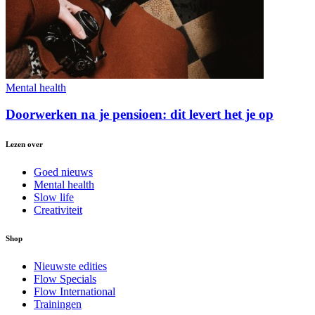
Mental health
Doorwerken na je pensioen: dit levert het je op
Lezen over
Goed nieuws
Mental health
Slow life
Creativiteit
Shop
Nieuwste edities
Flow Specials
Flow International
Trainingen