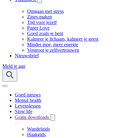
Omgaan met stress
Zines maken
Tijd voor jezelf
Paper Love
Goed zoals je bent
Kalmeer je lichaam, kalmeer je geest
Minder moe, meer energie
Vergroot je zelfvertrouwen
Nieuwsbrief
Meld je aan
Goed nieuws
Mental health
Levenslessen
Slow life
Gratis downloads
Wandelgids
Haakgids