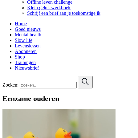
Offline leven challenge
Klein geluk werkboek
Schrijf een brief aan je toekomstige ik
Home
Goed nieuws
Mental health
Slow life
Levenslessen
Abonneren
Shop
Trainingen
Nieuwsbrief
Zoeken:
Eenzame ouderen