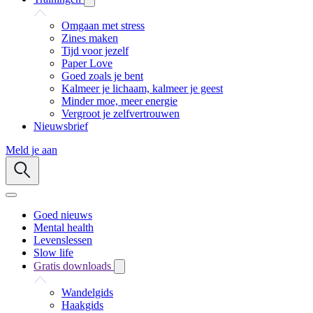
Omgaan met stress
Zines maken
Tijd voor jezelf
Paper Love
Goed zoals je bent
Kalmeer je lichaam, kalmeer je geest
Minder moe, meer energie
Vergroot je zelfvertrouwen
Nieuwsbrief
Meld je aan
Goed nieuws
Mental health
Levenslessen
Slow life
Gratis downloads
Wandelgids
Haakgids