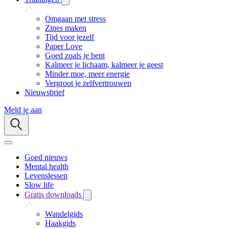
Omgaan met stress
Zines maken
Tijd voor jezelf
Paper Love
Goed zoals je bent
Kalmeer je lichaam, kalmeer je geest
Minder moe, meer energie
Vergroot je zelfvertrouwen
Nieuwsbrief
Meld je aan
Goed nieuws
Mental health
Levenslessen
Slow life
Gratis downloads
Wandelgids
Haakgids