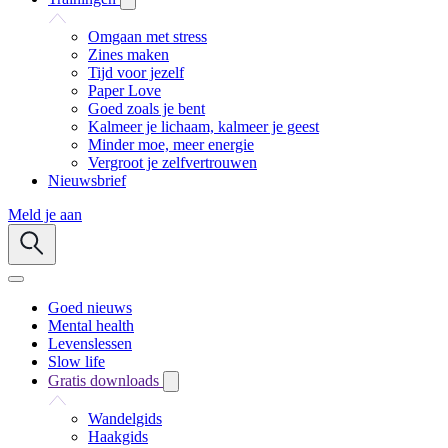
Omgaan met stress
Zines maken
Tijd voor jezelf
Paper Love
Goed zoals je bent
Kalmeer je lichaam, kalmeer je geest
Minder moe, meer energie
Vergroot je zelfvertrouwen
Nieuwsbrief
Meld je aan
Goed nieuws
Mental health
Levenslessen
Slow life
Gratis downloads
Wandelgids
Haakgids