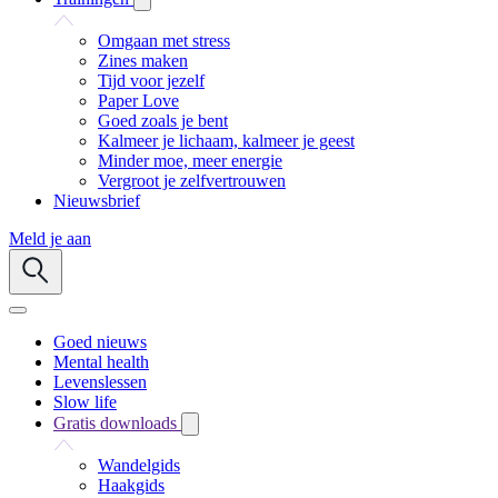
Omgaan met stress
Zines maken
Tijd voor jezelf
Paper Love
Goed zoals je bent
Kalmeer je lichaam, kalmeer je geest
Minder moe, meer energie
Vergroot je zelfvertrouwen
Nieuwsbrief
Meld je aan
Goed nieuws
Mental health
Levenslessen
Slow life
Gratis downloads
Wandelgids
Haakgids