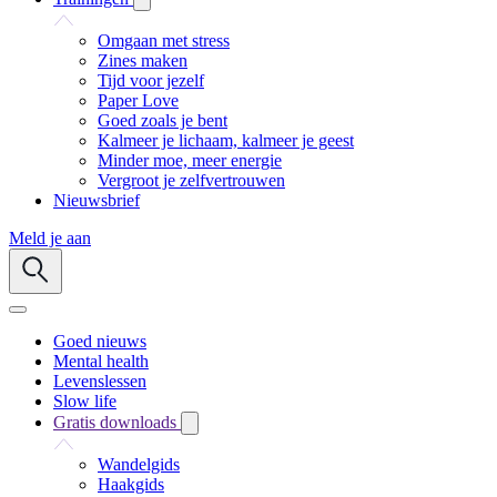
Omgaan met stress
Zines maken
Tijd voor jezelf
Paper Love
Goed zoals je bent
Kalmeer je lichaam, kalmeer je geest
Minder moe, meer energie
Vergroot je zelfvertrouwen
Nieuwsbrief
Meld je aan
Goed nieuws
Mental health
Levenslessen
Slow life
Gratis downloads
Wandelgids
Haakgids