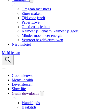
Omgaan met stress
Zines maken
Tijd voor jezelf
Paper Love
Goed zoals je bent
Kalmeer je lichaam, kalmeer je geest
Minder moe, meer energie
Vergroot je zelfvertrouwen
Nieuwsbrief
Meld je aan
Goed nieuws
Mental health
Levenslessen
Slow life
Gratis downloads
Wandelgids
Haakgids