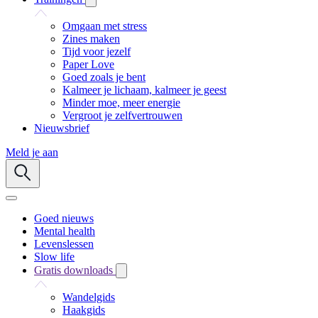
Omgaan met stress
Zines maken
Tijd voor jezelf
Paper Love
Goed zoals je bent
Kalmeer je lichaam, kalmeer je geest
Minder moe, meer energie
Vergroot je zelfvertrouwen
Nieuwsbrief
Meld je aan
Goed nieuws
Mental health
Levenslessen
Slow life
Gratis downloads
Wandelgids
Haakgids